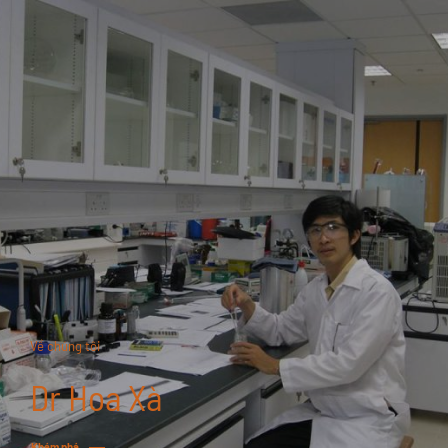
0
Về chúng tôi
Dr Hoa Xà
Khám phá