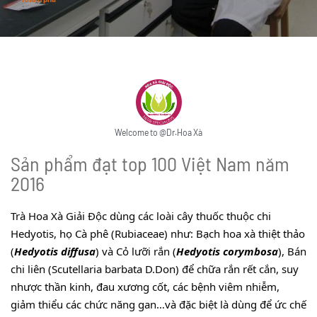
Welcome to @Dr.Hoa Xà
Sản phẩm đạt top 100 Việt Nam năm
2016
Trà Hoa Xà Giải Độc dùng các loài cây thuốc thuộc chi
Hedyotis, họ Cà phê (Rubiaceae) như: Bạch hoa xà thiệt thảo
(
Hedyotis diffusa
) và Cỏ lưỡi rắn (
Hedyotis corymbosa
), Bán
chi liên (Scutellaria barbata D.Don) để chữa rắn rết cắn, suy
nhược thần kinh, đau xương cốt, các bệnh viêm nhiễm,
giảm thiểu các chức năng gan…và đặc biệt là dùng để ức chế