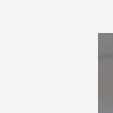
GIỎ HÀNG
TÀI KHOẢN
0
TRANG C