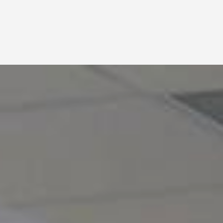
HỦ
BLOG
VỀ CHÚNG TÔI
LIÊN HỆ