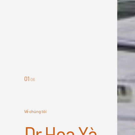
01
06
Về chúng tôi
Dr Hoa Xà