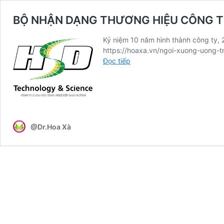
BỘ NHẬN DẠNG THƯƠNG HIỆU CÔNG T
Kỷ niệm 10 năm hình thành công ty,
https://hoaxa.vn/ngoi-xuong-uong-
BỘ
Đọc tiếp
NHẬN
DẠNG
THƯƠNG
HIỆU
CÔNG
TY
@Dr.Hoa Xà
VÀ
SẢN
PHẨM
“HOA
XÀ”