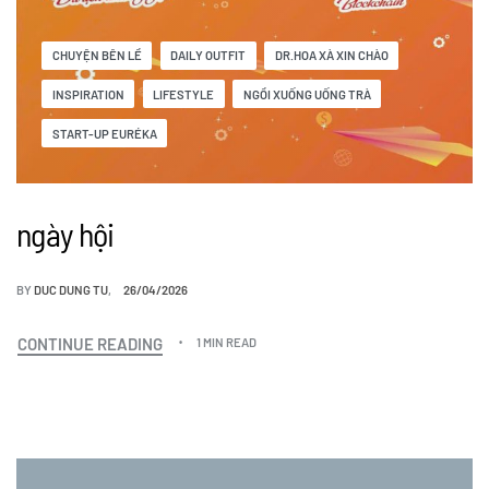
CHUYỆN BÊN LỀ
DAILY OUTFIT
DR.HOA XÀ XIN CHÀO
INSPIRATION
LIFESTYLE
NGỒI XUỐNG UỐNG TRÀ
START-UP EURÉKA
ngày hội
BY
DUC DUNG TU
26/04/2026
CONTINUE READING
1 MIN READ