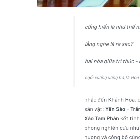
cống hiến là như thế 
lắng nghe là ra sao?
hài hòa giữa trí thức –
ngồi xuống uống trà,Dr.Hoa 
nhắc đến Khánh Hòa, c
sản vật:
Yến Sào
–
Trầ
Xáo Tam Phân
kết tin
phong nghiên cứu nhữn
hương và công bố cùn