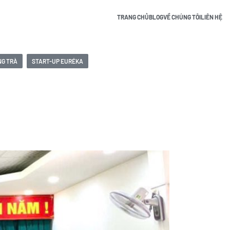
TRANG CHỦ
BLOG
VỀ CHÚNG TÔI
LIÊN HỆ
NG TRÀ
START-UP EURÉKA