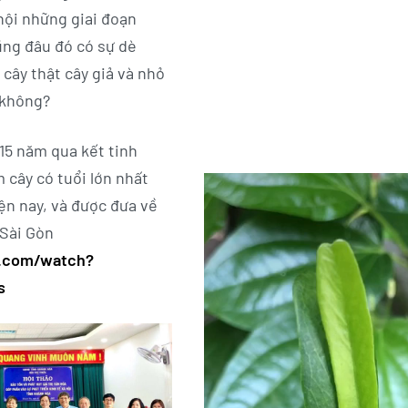
nội những giai đoạn
cũng đâu đó có sự dè
 cây thật cây giả và nhỏ
y không?
 15 năm qua kết tinh
 cây có tuổi lớn nhất
ện nay, và được đưa về
 Sài Gòn
e.com/watch?
s