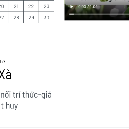
20
21
22
23
27
28
29
30
Th7
Xà
nối trí thức-giá
át huy