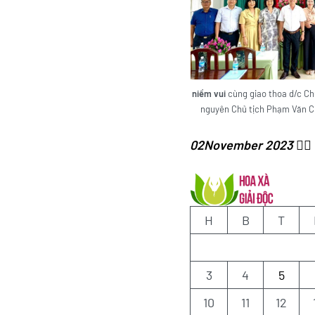
niềm vui
cùng giao thoa d/c Ch
nguyên Chủ tịch Phạm Văn Ch
02November 2023 ✍🏻
H
B
T
3
4
5
10
11
12