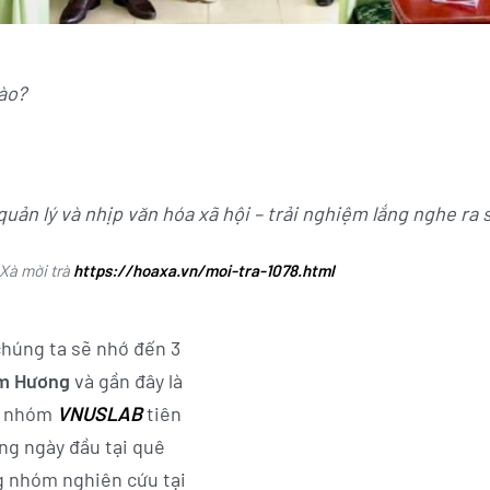
nào?
 quản lý và nhịp văn hóa xã hội – trải nghiệm lắng nghe ra 
Xà mời trà
https://hoaxa.vn/moi-tra-1078.html
húng ta sẽ nhớ đến 3
m Hương
và gần đây là
h nhóm
VNUSLAB
tiên
g ngày đầu tại quê
g nhóm nghiên cứu tại