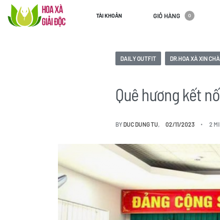
GIỎ HÀNG
TÀI KHOẢN
0
DAILY OUTFIT
DR.HOA XÀ XIN CH
Quê hương kết nối
BY
DUC DUNG TU
02/11/2023
2 M