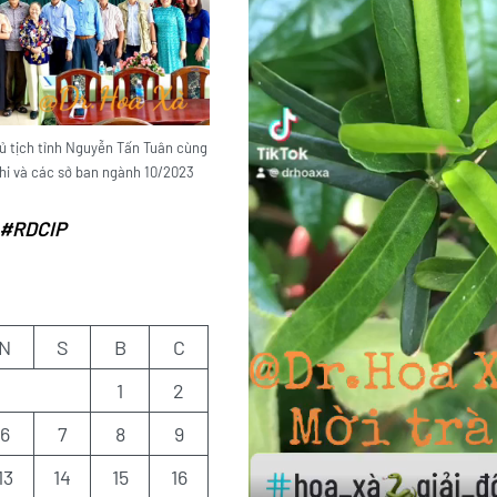
ủ tịch tỉnh Nguyễn Tấn Tuân cùng
i và các sở ban ngành 10/2023
#RDCIP
N
S
B
C
1
2
6
7
8
9
13
14
15
16