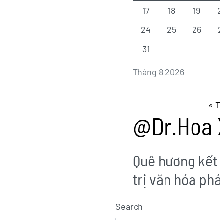
17
18
19
24
25
26
31
Tháng 8 2026
« 
@Dr.Hoa 
Quê hương kết 
trị văn hóa ph
Search