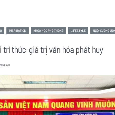
ÀO
INSPIRATION
KHOA HỌC PHỔ THÔNG
LIFESTYLE
NGỒI XUỐNG UỐ
 trí thức-giá trị văn hóa phát huy
IN READ