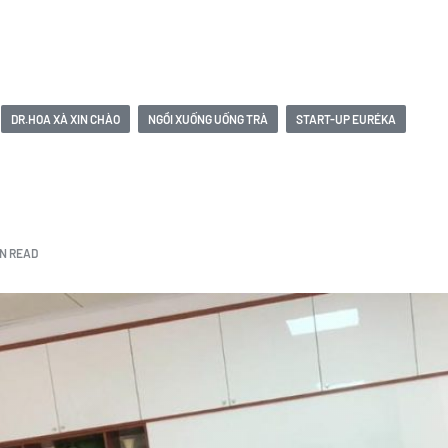
DR.HOA XÀ XIN CHÀO
NGỒI XUỐNG UỐNG TRÀ
START-UP EURÉKA
IN READ