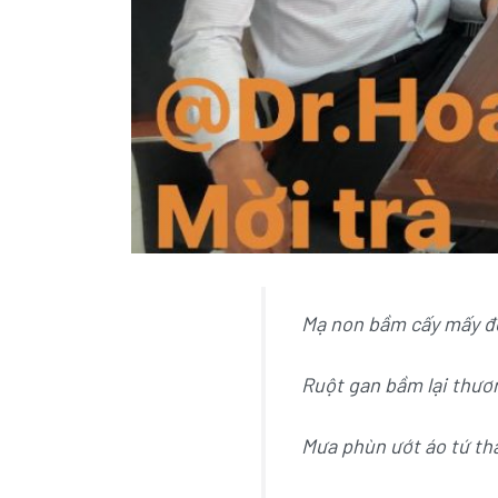
Mạ non bầm cấy mấy đ
Ruột gan bầm lại thươ
Mưa phùn ướt áo tứ th