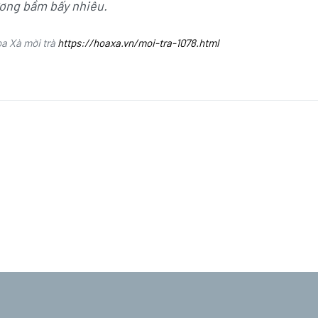
ơng bầm bấy nhiêu.
a Xà mời trà
https://hoaxa.vn/moi-tra-1078.html