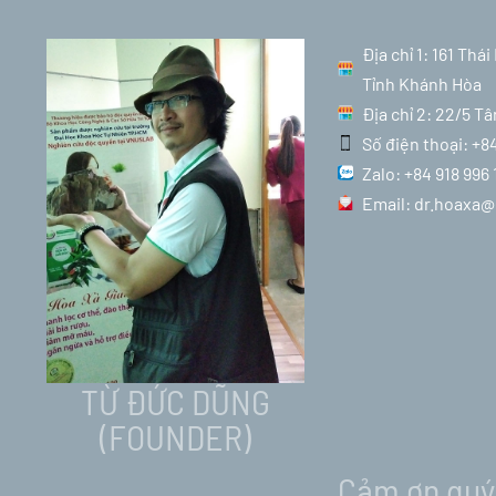
Địa chỉ 1: 161 Th
Tỉnh Khánh Hòa
Địa chỉ 2: 22/5 T
Số điện thoại: +8
Zalo: +84 918 996 
Email: dr.hoaxa
TỪ ĐỨC DŨNG
(FOUNDER)
Cảm ơn quý 