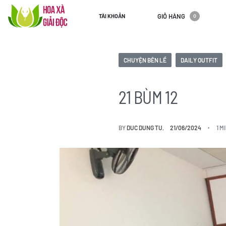
GIỎ HÀNG
TÀI KHOẢN
0
CHUYỆN BÊN LỀ
DAILY OUTFIT
21 BÙM 12
BY
DUC DUNG TU
21/06/2024
1 M