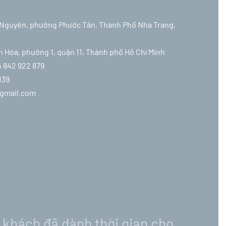
ái Nguyên, phường Phước Tân, Thành Phố Nha Trang,
ân Hóa, phường 1, quận 11, Thành phố Hồ Chí Minh
4 842 922 879
139
@gmail.com
khách đã dành thời gian cho