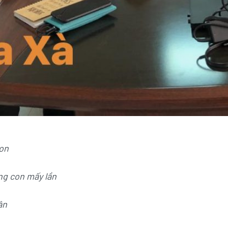
on
ng con mấy lần
ân