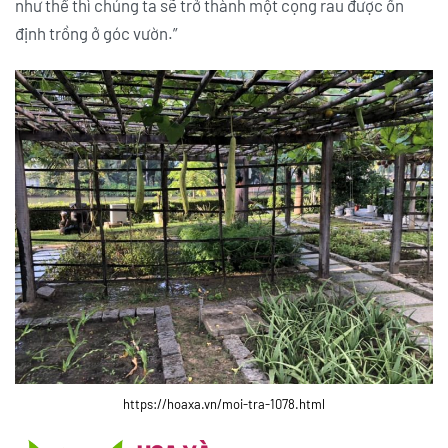
như thế thì chúng ta sẽ trở thành một cọng rau được ổn
định trồng ở góc vườn.”
https://hoaxa.vn/moi-tra-1078.html