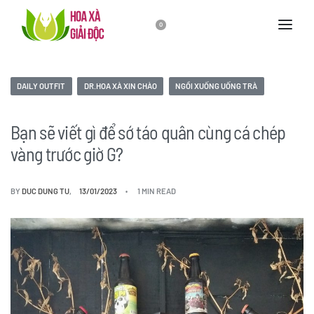
0
DAILY OUTFIT
DR.HOA XÀ XIN CHÀO
NGỒI XUỐNG UỐNG TRÀ
Bạn sẽ viết gì để sớ táo quân cùng cá chép
vàng trước giờ G?
BY
DUC DUNG TU
13/01/2023
1 MIN READ