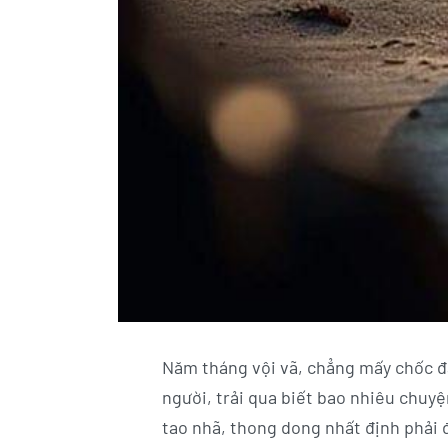
Năm tháng vội vã, chẳng mấy chốc đ
người, trải qua biết bao nhiêu chuyệ
tao nhã, thong dong nhất định phải đ