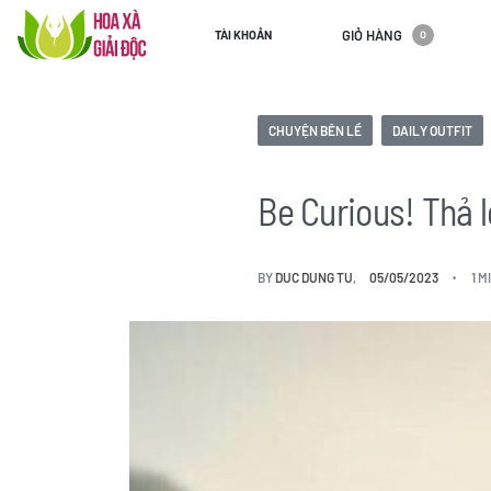
GIỎ HÀNG
TÀI KHOẢN
0
CHUYỆN BÊN LỀ
DAILY OUTFIT
Be Curious! Thả 
BY
DUC DUNG TU
05/05/2023
1 M