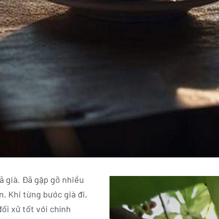
ã già. Đã gặp gỡ nhiều
n. Khi từng bước già đi,
ối xử tốt với chính