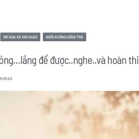
DR.HOA XÀ XIN CHÀO
NGỒI XUỐNG UỐNG TRÀ
lỏng…lắng để được..nghe..và hoàn th
IN READ