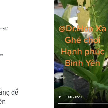
cười
an
ắng để
ện