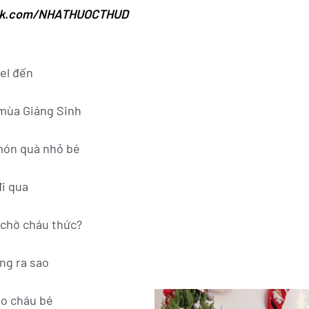
ok.com/NHATHUOCTHUD
el đến
mùa Giáng Sinh
món quà nhỏ bé
đi qua
 chờ cháu thức?
ng ra sao
ho cháu bé