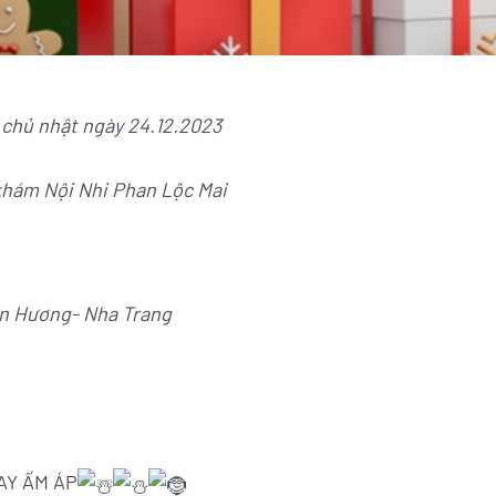
g chủ nhật ngày 24.12.2023
khám Nội Nhi Phan Lộc Mai
ân Hương- Nha Trang
AY ẤM ÁP