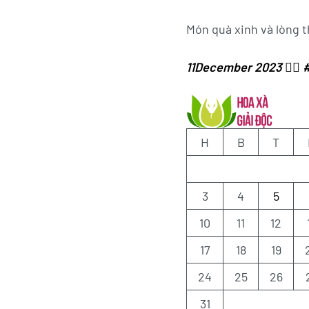
Món quà xinh và lòng 
11December 2023 ✍🏻
H
B
T
3
4
5
10
11
12
17
18
19
24
25
26
31