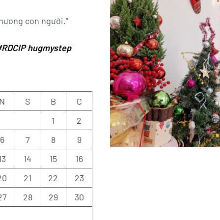
thương con người.”
#RDCIP
hugmystep
N
S
B
C
1
2
6
7
8
9
13
14
15
16
20
21
22
23
27
28
29
30