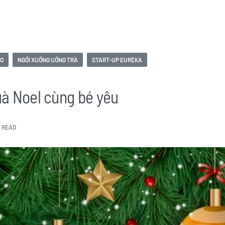
ÀO
NGỒI XUỐNG UỐNG TRÀ
START-UP EURÉKA
à Noel cùng bé yêu
N READ