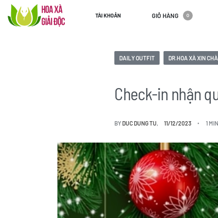
GIỎ HÀNG
TÀI KHOẢN
0
DAILY OUTFIT
DR.HOA XÀ XIN CH
Check-in nhận qu
BY
DUC DUNG TU
11/12/2023
1 MI