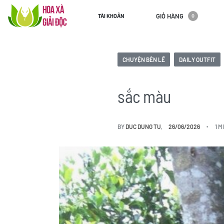
GIỎ HÀNG
TÀI KHOẢN
0
CHUYỆN BÊN LỀ
DAILY OUTFIT
sắc màu
BY
DUC DUNG TU
26/06/2026
1 M