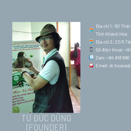
Địa chỉ 1: 161 Th
Tỉnh Khánh Hòa
Địa chỉ 2: 22/5 T
Số điện thoại: +8
Zalo: +84 918 996 
Email: dr.hoaxa
TỪ ĐỨC DŨNG
(FOUNDER)