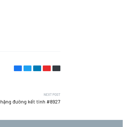
NEXT POST
chặng đường kết tinh #8927