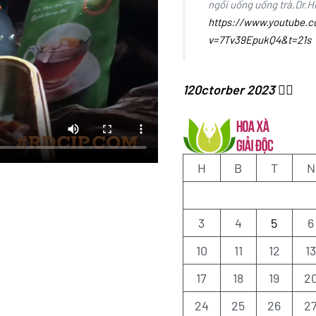
ngồi uống uống trà,Dr.
https://www.youtube.
v=7Tv39EpukQ4&t=21s
120ctorber 2023 ✍🏻
H
B
T
N
3
4
5
6
10
11
12
1
17
18
19
2
24
25
26
2