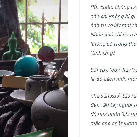
Rốt cuộc, chúng ta 
nào cả, không bị gì
ảnh tự vơ lấy mọi th
Nhân quả chỉ có tro
không có trong thế 
(tĩnh lặng).
bởi vậy, “quý” hay “r
lẻ,do cách nhìn mỗi
nhà sản xuất tạo ra
đến tận tay người 
đó nhà buôn “chỉ nh
mặc cho chất lượng