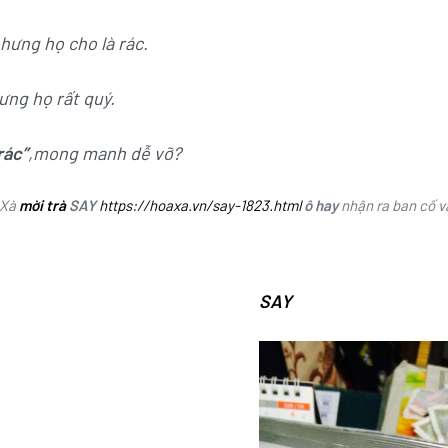
hưng họ cho là rác.
ưng họ rất quý.
rác”
,mong manh dễ vỡ?
 Xà
mời trà
SAY
https://hoaxa.vn/say-1823.html
ô hay
nhận ra ban cố 
SAY