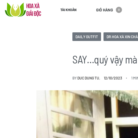
GIỎ HÀNG
TÀI KHOẢN
0
DAILY OUTFIT
DR.HOA XÀ XIN CH
SAY…quý vậy mà l
BY
DUC DUNG TU
12/10/2023
1 M