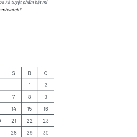
Hoa Xà
tuyệt phẩm bật mí
com/watch?
S
B
C
1
2
7
8
9
3
14
15
16
0
21
22
23
7
28
29
30