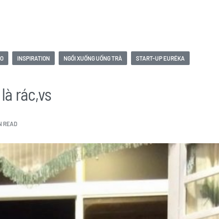
ÀO
INSPIRATION
NGỒI XUỐNG UỐNG TRÀ
START-UP EURÉKA
à rác,vs
IN READ