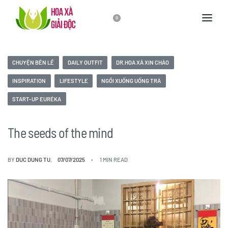
0
CHUYỆN BÊN LỀ
DAILY OUTFIT
DR.HOA XÀ XIN CHÀO
INSPIRATION
LIFESTYLE
NGỒI XUỐNG UỐNG TRÀ
START-UP EURÉKA
The seeds of the mind
BY
DUC DUNG TU
07/07/2025
1 MIN READ