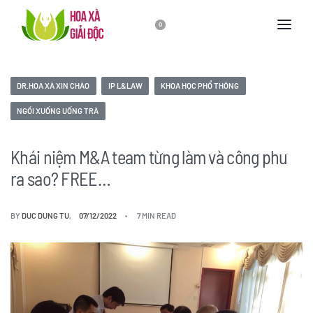
0
DR.HOA XÀ XIN CHÀO
IP L&LAW
KHOA HỌC PHỔ THÔNG
NGỒI XUỐNG UỐNG TRÀ
Khái niệm M&A team từng làm và công phu
ra sao? FREE…
BY
DUC DUNG TU
07/12/2022
7 MIN READ