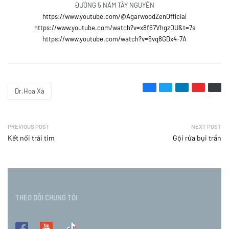
ĐƯỜNG 5 NĂM TÂY NGUYÊN
https://www.youtube.com/@AgarwoodZenOfficial
https://www.youtube.com/watch?v=x8f67VhgzOU&t=7s
https://www.youtube.com/watch?v=6vq8GDx4-7A
Dr.Hoa Xà
PREVIOUS POST
NEXT POST
Kết nối trái tim
Gội rửa bụi trần
THEO DÕI CHÚNG TÔI