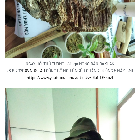
NGÀY HỘI THỦ TƯỚNG hội ngộ NÔNG DÂN DAKLAK
28.9.2020
#VNUSLAB
CÔNG BỐ NGHIÊNCỨU CHẶNG ĐƯỜNG 5 NĂM BMT
https://www.youtube.com/watch?v=0Iu1H85noZI