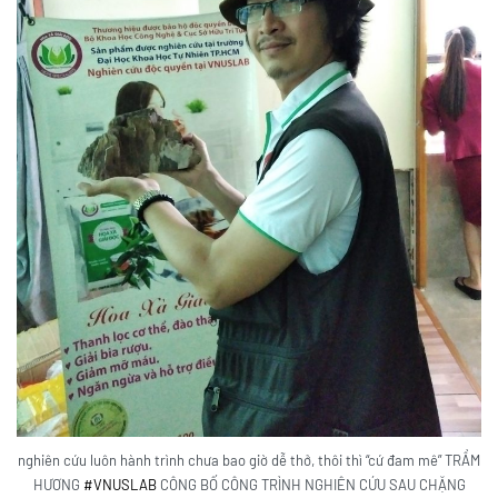
nghiên cứu luôn hành trình chưa bao giờ dễ thở, thôi thì “cứ đam mê” TRẦM
HƯƠNG
#VNUSLAB
CÔNG BỐ CÔNG TRÌNH NGHIÊN CỨU SAU CHẶNG