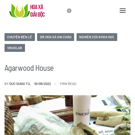
0
CHUYỆN BÊN LỀ
DR.HOA XÀ XIN CHÀO
NGHIÊN CỨU KHOA HỌC
VNUSLAB
Agarwood House
BY
DUC DUNG TU
19/09/2022
1 MIN READ