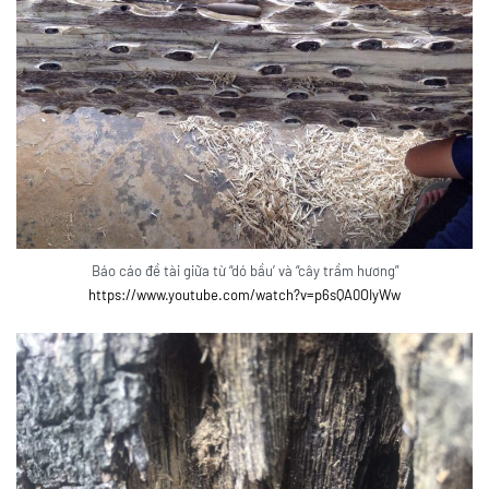
Báo cáo đề tài giữa từ “dó bầu’ và “cây trầm hương”
https://www.youtube.com/watch?v=p6sQA0OIyWw