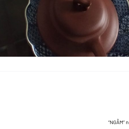
“NGẪM” nó