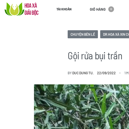
GIỎ HÀNG
TÀI KHOẢN
0
CHUYỆN BÊN LỀ
DR.HOA XÀ XIN 
Gội rửa bụi trần
BY
DUC DUNG TU
22/09/2022
1 