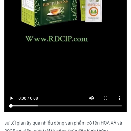
sự tối giản ấy qua nhiều dòng sản phẩm có tên HOA XÀ và
2025 cái tiến vượt trội từ công thức đến hình thức: