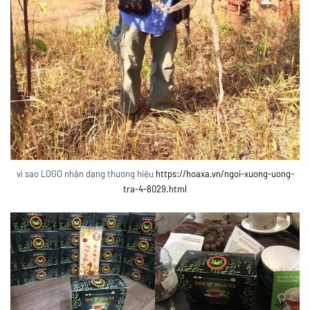
vì sao LOGO nhận dạng thương hiệu
https://hoaxa.vn/ngoi-xuong-uong-
tra-4-8029.html