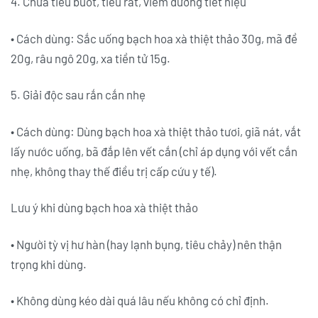
4. Chữa tiểu buốt, tiểu rắt, viêm đường tiết niệu
• Cách dùng: Sắc uống bạch hoa xà thiệt thảo 30g, mã đề
20g, râu ngô 20g, xa tiền tử 15g.
5. Giải độc sau rắn cắn nhẹ
• Cách dùng: Dùng bạch hoa xà thiệt thảo tươi, giã nát, vắt
lấy nước uống, bã đắp lên vết cắn (chỉ áp dụng với vết cắn
nhẹ, không thay thế điều trị cấp cứu y tế).
Lưu ý khi dùng bạch hoa xà thiệt thảo
• Người tỳ vị hư hàn (hay lạnh bụng, tiêu chảy) nên thận
trọng khi dùng.
• Không dùng kéo dài quá lâu nếu không có chỉ định.