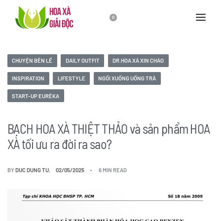
0
CHUYỆN BÊN LỀ
DAILY OUTFIT
DR.HOA XÀ XIN CHÀO
INSPIRATION
LIFESTYLE
NGỒI XUỐNG UỐNG TRÀ
START-UP EURÉKA
BẠCH HOA XÀ THIỆT THẢO và sản phẩm HOA
XÀ tối ưu ra đời ra sao?
BY
DUC DUNG TU
02/05/2025
6 MIN READ