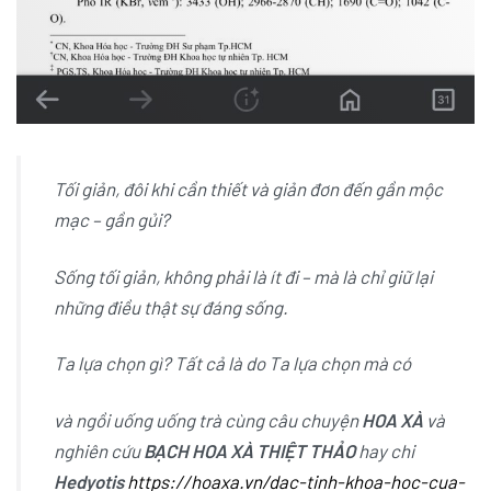
Tối giản, đôi khi cần thiết và giản đơn đến gần mộc
mạc – gần gủi?
Sống tối giản, không phải là ít đi – mà là chỉ giữ lại
những điều thật sự đáng sống.
Ta lựa chọn gì? Tất cả là do Ta lựa chọn mà có
và ngồi uống uống trà cùng câu chuyện
HOA XÀ
và
nghiên cứu
BẠCH HOA XÀ THIỆT THẢO
hay chi
Hedyotis
https://hoaxa.vn/dac-tinh-khoa-hoc-cua-