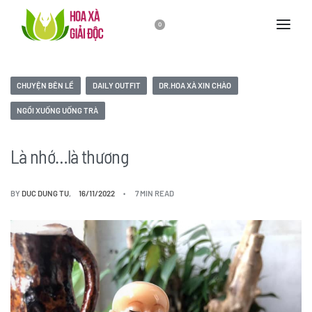
0
CHUYỆN BÊN LỀ
DAILY OUTFIT
DR.HOA XÀ XIN CHÀO
NGỒI XUỐNG UỐNG TRÀ
Là nhớ…là thương
BY
DUC DUNG TU
16/11/2022
7 MIN READ