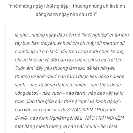
“nhớ những ngày khởi nghiệp – thương những chiến binh
đồng hành ngày nào đâu rồi?”
là nhớ…những ngày đầu hớn hở “khởi nghiệp” chân lấm
tay bùn hàn thuyên, anh ơi! chị ơi! thầy ơi! mentor ơi!
coaching ơi! em khởi đầu trên răng dưới chân không,
chỉ có khối óc và đôi bàn tay chăm chỉ và cả trái tim
“luôn ấm” đầy yêu thương làm sao để kết nối yêu
thương và khởi đầu? nào farm dược liệu nông nghiệp
sạch – nào xà bông thuận tự nhiên – nào thảo dược
xông detox – nào vườn – nào farm- nào bao vất vả lo
toan giao thời giữa các thế hệ “nghĩ và hành động”-
nào vốn vận hành sao đây? NÀO KIẾN THỨC một
SÀNG- nào Kinh Nghiệm gối đầu -NÀO TRẢI NGHIỆM
một hàng mênh mông và nào nãi chuối – bó xôi lá