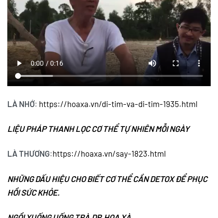
LÀ NHỚ
:
https://hoaxa.vn/di-tim-va-di-tim-1935.html
LIỆU PHÁP THANH LỌC CƠ THỂ TỰ NHIÊN MỖI NGÀY
LÀ THƯƠNG
:
https://hoaxa.vn/say-1823.html
NHỮNG DẤU HIỆU CHO BIẾT CƠ THỂ CẦN DETOX ĐỂ PHỤC
HỒI SỨC KHỎE.
NGỒI XUỐNG UỐNG TRÀ,DR.HOA XÀ