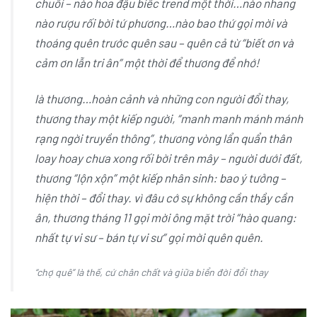
chuối – nào hoa đậu biếc trend một thời…nào nhang
nào rượu rối bời tứ phương…nào bao thứ gọi mời và
thoáng quên trước quên sau – quên cả từ “biết ơn và
cảm ơn lẫn tri ân” một thời để thương để nhớ!
là thương…hoàn cảnh và những con người đổi thay,
thương thay một kiếp người, “manh manh mánh mánh
rạng ngời truyền thông”, thương vòng lẩn quẩn thân
loay hoay chưa xong rối bời trên mây – người dưới đất,
thương “lộn xộn” một kiếp nhân sinh: bao ý tưởng –
hiện thời – đổi thay. vì đâu cớ sự không cần thầy cần
ân, thương tháng 11 gọi mời ông mặt trời “hào quang:
nhất tự vi sư – bán tự vi sư” gọi mời quên quên.
“chợ quê” là thế, cứ chân chất và giữa biển đời đổi thay