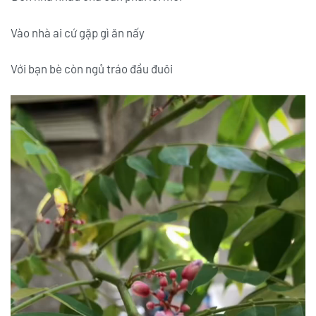
Vào nhà ai cứ gặp gì ăn nấy
Với bạn bè còn ngủ tráo đầu đuôi