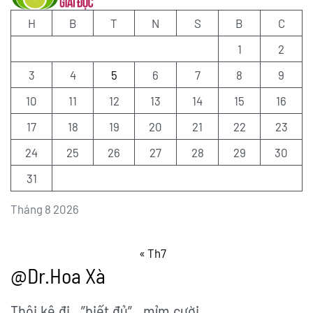
H
B
T
N
S
B
C
1
2
3
4
5
6
7
8
9
10
11
12
13
14
15
16
17
18
19
20
21
22
23
24
25
26
27
28
29
30
31
Tháng 8 2026
« Th7
@Dr.Hoa Xà
Thôi kệ đi…”biết đủ”…mỉm cười