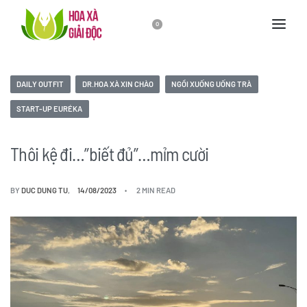
0
DAILY OUTFIT
DR.HOA XÀ XIN CHÀO
NGỒI XUỐNG UỐNG TRÀ
START-UP EURÉKA
Thôi kệ đi…”biết đủ”…mỉm cười
BY
DUC DUNG TU
14/08/2023
2 MIN READ