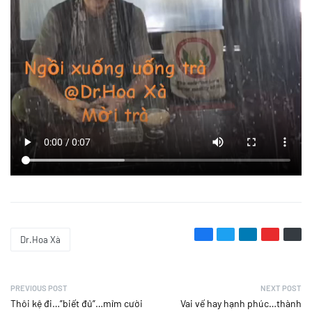
Dr.Hoa Xà
PREVIOUS POST
NEXT POST
Thôi kệ đi…”biết đủ”…mỉm cười
Vai vế hay hạnh phúc…thành