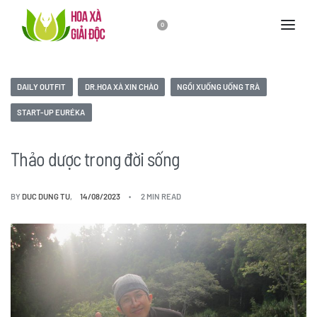
0
DAILY OUTFIT
DR.HOA XÀ XIN CHÀO
NGỒI XUỐNG UỐNG TRÀ
START-UP EURÉKA
Thảo dược trong đời sống
BY
DUC DUNG TU
14/08/2023
2 MIN READ