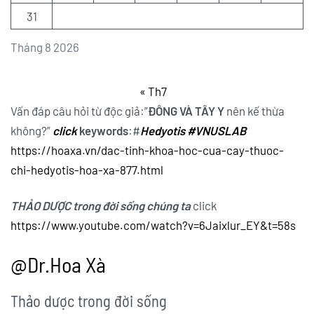
31
Tháng 8 2026
« Th7
Vấn đáp câu hỏi từ độc giả:”
ĐÔNG VÀ TÂY Y
nên kế thừa
không?”
click
keywords
:#
Hedyotis
#VNUSLAB
https://hoaxa.vn/dac-tinh-khoa-hoc-cua-cay-thuoc-
chi-hedyotis-hoa-xa-877.html
THẢO DƯỢC trong đời sống chúng ta
click
https://www.youtube.com/watch?v=6Jaixlur_EY&t=58s
@Dr.Hoa Xà
Thảo dược trong đời sống