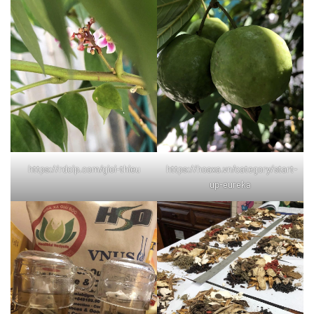
https://rdcip.com/gioi-thieu
https://hoaxa.vn/category/start-
up-eureka