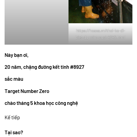
https://hoaxa.vn/thoi-ke-di-
biet-du-mim-cuoi-4848.html
Này bạn ơi,
20 năm, chặng đường kết tinh #8927
sắc màu
Target Number Zero
chào tháng 5 khoa học công nghệ
Kế tiếp
Tại sao?