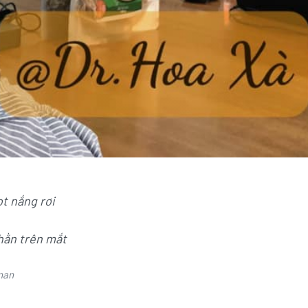
ọt nắng rơi
hằn trên mắt
 nan