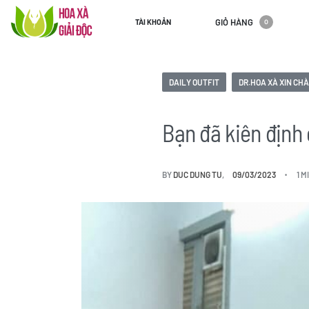
GIỎ HÀNG
TÀI KHOẢN
0
DAILY OUTFIT
DR.HOA XÀ XIN CH
Bạn đã kiên định
BY
DUC DUNG TU
09/03/2023
1 M