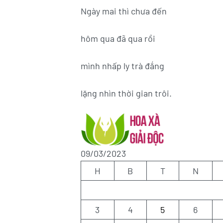
Ngày mai thì chưa đến
hôm qua đã qua rồi
mình nhấp ly trà đắng
lặng nhìn thời gian trôi.
09/03/2023
H
B
T
N
3
4
5
6