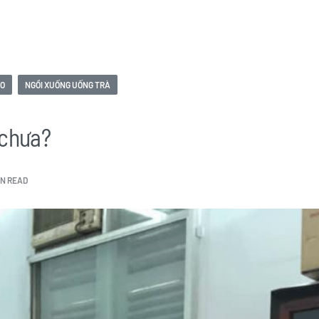
ÀO
NGỒI XUỐNG UỐNG TRÀ
 chưa?
IN READ