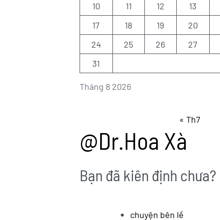
10
11
12
13
17
18
19
20
24
25
26
27
31
Tháng 8 2026
« Th7
@Dr.Hoa Xà
Bạn đã kiên định chưa?
chuyện bên lề