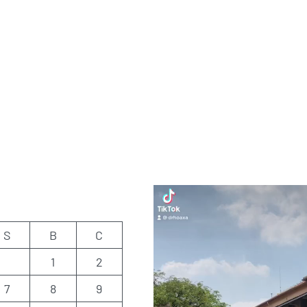
S
B
C
1
2
7
8
9