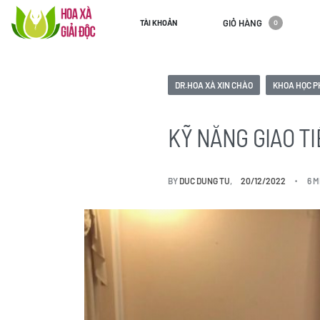
GIỎ HÀNG
TÀI KHOẢN
0
DR.HOA XÀ XIN CHÀO
KHOA HỌC P
KỸ NĂNG GIAO T
BY
DUC DUNG TU
20/12/2022
6 M