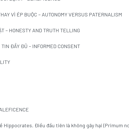
 THAY VÌ ÉP BUỘC – AUTONOMY VERSUS PATERNALISM
HẬT – HONESTY AND TRUTH TELLING
G TIN ĐẦY ĐỦ – INFORMED CONSENT
LITY
MALEFICENCE
hề Hippocrates. Điều đầu tiên là không gây hại (Primum no