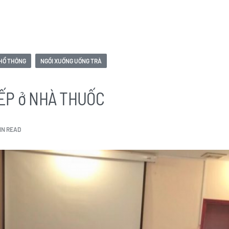
HỔ THÔNG
NGỒI XUỐNG UỐNG TRÀ
IẾP ở NHÀ THUỐC
IN READ