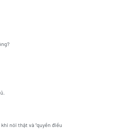
hông?
hủ.
i khi nói thật và “quyền điều