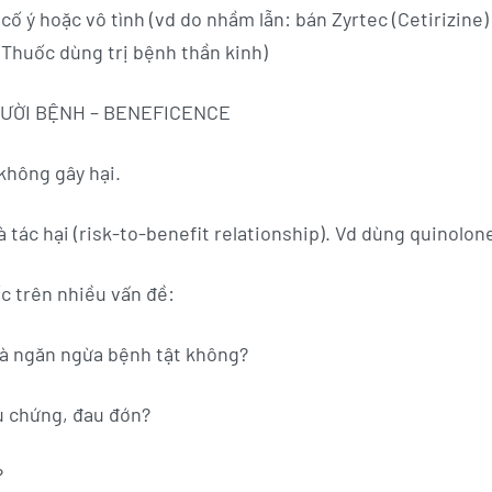
 cố ý hoặc vô tình (vd do nhầm lẫn: bán Zyrtec (Cetirizine)
(Thuốc dùng trị bệnh thần kinh)
NGƯỜI BỆNH – BENEFICENCE
 không gây hại.
và tác hại (risk-to-benefit relationship). Vd dùng quinolon
c trên nhiều vấn đề:
và ngăn ngừa bệnh tật không?
ệu chứng, đau đớn?
?