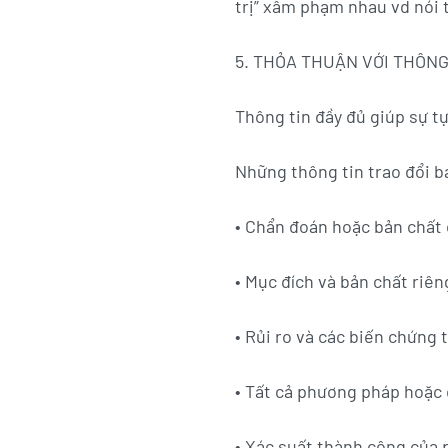
trị” xâm phạm nhau vd nói t
5. THỎA THUẬN VỚI THÔN
Thông tin đầy đủ giúp sự t
Những thông tin trao đổi 
• Chẩn đoán hoặc bản chất c
• Mục đích và bản chất riêng
• Rủi ro và các biến chứng
• Tất cả phương pháp hoặc qu
• Xác suất thành công của 