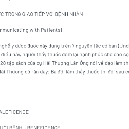
ỨC TRONG GIAO TIẾP VỚI BỆNH NHÂN
mmunicating with Patients)
nghề y dược được xây dựng trên 7 nguyên tắc cơ bản (Unde
điều này, người thầy thuốc đem lại hạnh phúc cho cho c
 28 tập sách của cụ Hải Thượng Lãn Ông nói về đạo làm th
Hải Thượng có răn dạy: Ba đời làm thầy thuốc thì đời sau
MALEFICENCE
NGƯỜI BỆNH – BENEFICENCE