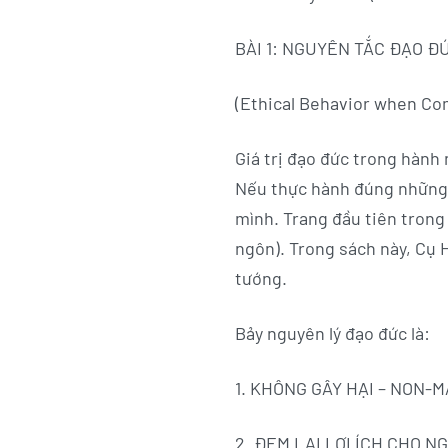
BÀI 1: NGUYÊN TẮC ĐẠO Đ
(Ethical Behavior when Co
Giá
trị đạo đức trong hành 
Nếu thực hành đúng những 
mình. Trang đầu tiên trong
ngôn). Trong sách này, Cụ 
tướng.
Bảy nguyên lý đạo đức là:
1. KHÔNG GÂY HẠI – NON-
2. ĐEM LẠI LỢI ÍCH CHO 