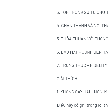
3. TÔN TRỌNG SỰ TỰ CHỦ
4. CHÂN THÀNH VÀ NÓI T
5. THỎA THUẬN VỚI THÔN
6. BẢO MẬT – CONFIDENTIA
7. TRUNG THỰC – FIDELITY
GIẢI THÍCH
1. KHÔNG GÂY HẠI – NON-
Điều này có ghi trong lời t